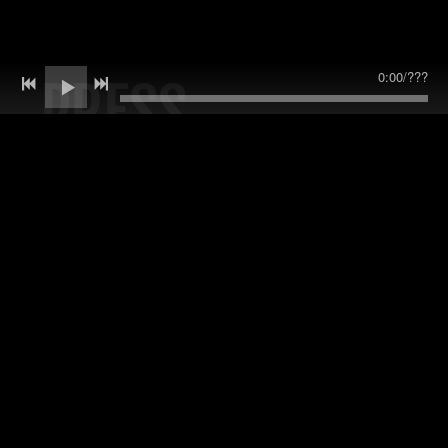
0:00
/
???
PRESS